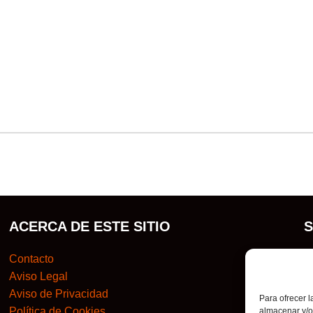
ACERCA DE ESTE SITIO
Contacto
S
Aviso Legal
e
Aviso de Privacidad
d
Para ofrecer 
Política de Cookies
d
almacenar y/o 