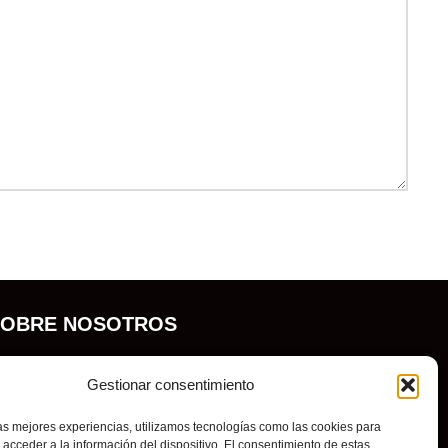
SOBRE NOSOTROS
olvisión es una cadena de ópticas de referencia en
Gestionar consentimiento
l sector en España con las mejores ofertas en gafas
e sol y gafas graduadas. Además, ofrece servicios
las mejores experiencias, utilizamos tecnologías como las cookies para
e optometría, Orto-K y bajavisión.
acceder a la información del dispositivo. El consentimiento de estas